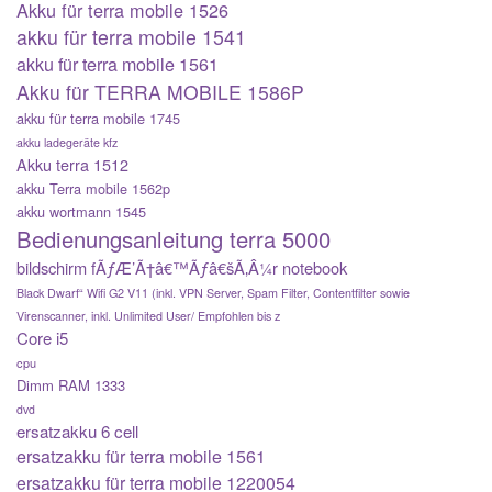
Akku für terra mobile 1526
akku für terra mobile 1541
akku für terra mobile 1561
Akku für TERRA MOBILE 1586P
akku für terra mobile 1745
akku ladegeräte kfz
Akku terra 1512
akku Terra mobile 1562p
akku wortmann 1545
Bedienungsanleitung terra 5000
bildschirm fÃƒÆ’Ã†â€™Ãƒâ€šÃ‚Â¼r notebook
Black Dwarf“ Wifi G2 V11 (inkl. VPN Server, Spam Filter, Contentfilter sowie
Virenscanner, inkl. Unlimited User/ Empfohlen bis z
Core i5
cpu
Dimm RAM 1333
dvd
ersatzakku 6 cell
ersatzakku für terra mobile 1561
ersatzakku für terra mobile 1220054