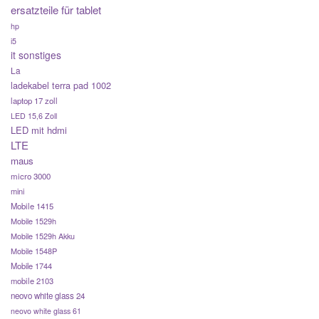
ersatzteile für tablet
hp
i5
it sonstiges
La
ladekabel terra pad 1002
laptop 17 zoll
LED 15,6 Zoll
LED mit hdmi
LTE
maus
micro 3000
mini
Mobile 1415
Mobile 1529h
Mobile 1529h Akku
Mobile 1548P
Mobile 1744
mobile 2103
neovo white glass 24
neovo white glass 61