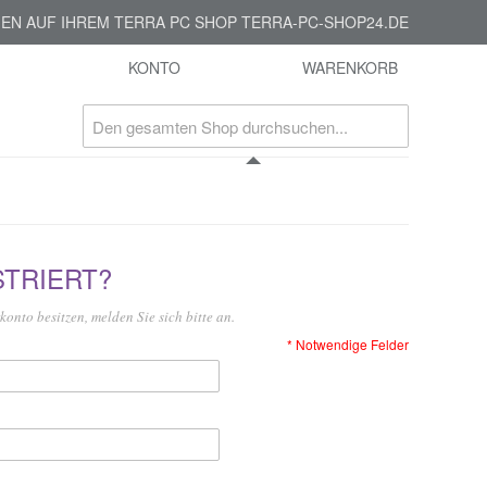
EN AUF IHREM TERRA PC SHOP TERRA-PC-SHOP24.DE
KONTO
WARENKORB
TRIERT?
onto besitzen, melden Sie sich bitte an.
* Notwendige Felder