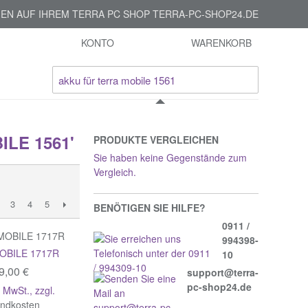
EN AUF IHREM TERRA PC SHOP TERRA-PC-SHOP24.DE
KONTO
WARENKORB
LE 1561'
PRODUKTE VERGLEICHEN
Sie haben keine Gegenstände zum
Vergleich.
3
4
5
BENÖTIGEN SIE HILFE?
0911 /
994398-
OBILE 1717R
10
9,00 €
support@terra-
pc-shop24.de
% MwSt.
,
zzgl.
andkosten