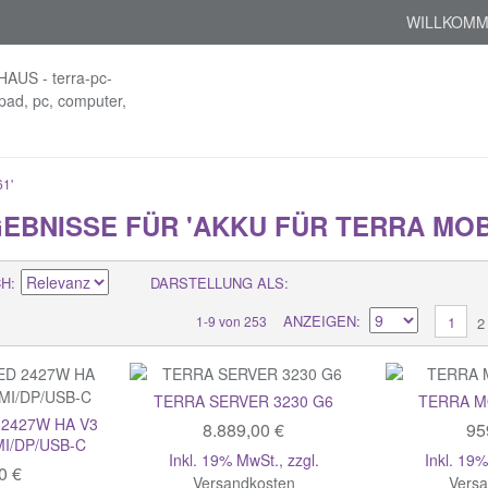
WILLKOMM
1'
BNISSE FÜR 'AKKU FÜR TERRA MOBI
CH
DARSTELLUNG ALS
ANZEIGEN
1-9 von 253
1
2
TERRA SERVER 3230 G6
TERRA M
 2427W HA V3
8.889,00 €
95
MI/DP/USB-C
Inkl. 19% MwSt.
,
zzgl.
Inkl. 19
0 €
Versandkosten
Vers