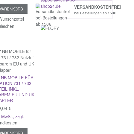
VERSANDKOSTENFREI
 WARENKORB
bei Bestellungen ab 150€
Wunschzettel
gleichen
 NB MOBILE FÜR
TION 731 / 732
EIL INKL.
REM EU UND UK
APTER
,04 €
% MwSt.
,
zzgl.
andkosten
 WARENKORB