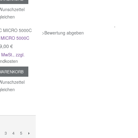
Wunschzettel
gleichen
-
>Bewertung abgeben
 MICRO 5000C
9,00 €
% MwSt.
,
zzgl.
andkosten
 WARENKORB
Wunschzettel
gleichen
3
4
5