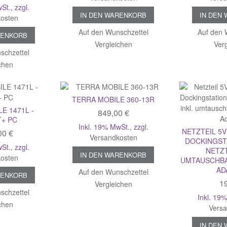
wSt.
,
zzgl.
IN DEN WARENKORB
IN DEN
osten
Auf den Wunschzettel
Auf den 
RENKORB
Vergleichen
Ver
schzettel
chen
TERRA MOBILE 360-13R
E 1471L -
849,00 €
T+ PC
Inkl. 19% MwSt.
,
zzgl.
NETZTEIL 5V
00 €
Versandkosten
DOCKINGSTA
wSt.
,
zzgl.
NETZT
IN DEN WARENKORB
osten
UMTAUSCHBA
AD
Auf den Wunschzettel
RENKORB
19
Vergleichen
schzettel
Inkl. 19
chen
Vers
IN DEN