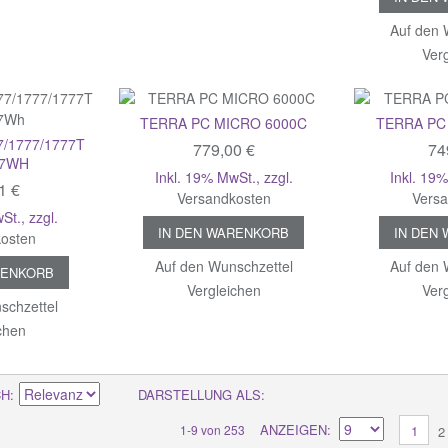
Auf den 
Ver
TERRA PC MICRO 6000C
TERRA PC
7/1777/1777T
779,00 €
74
47WH
Inkl. 19% MwSt.
,
zzgl.
Inkl. 19
1 €
Versandkosten
Vers
wSt.
,
zzgl.
IN DEN WARENKORB
IN DEN
osten
Auf den Wunschzettel
Auf den 
RENKORB
Vergleichen
Ver
schzettel
chen
CH
DARSTELLUNG ALS
ANZEIGEN
1-9 von 253
1
2