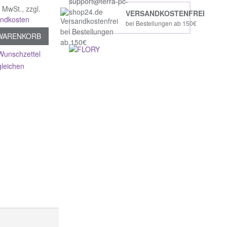
% MwSt.
,
zzgl.
VERSANDKOSTENFREI
andkosten
bei Bestellungen ab 150€
 WARENKORB
Wunschzettel
gleichen