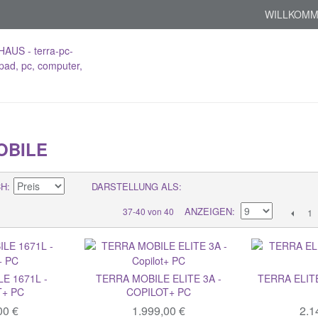
WILLKOMM
OBILE
CH
DARSTELLUNG ALS
ANZEIGEN
37-40 von 40
1
E 1671L -
TERRA MOBILE ELITE 3A -
TERRA ELITE
T+ PC
COPILOT+ PC
00 €
1.999,00 €
2.1