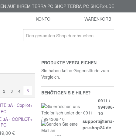
EN AUF IHREM TERRA PC SHOP TERRA-PC-SHOP24.DE
KONTO
WARENKORB
PRODUKTE VERGLEICHEN
Sie haben keine Gegenstände zum
Vergleich.
5
2
3
4
BENÖTIGEN SIE HILFE?
0911 /
994398-
10
 3A - COPILOT+
support@terra-
PC
pc-shop24.de
49,00 €