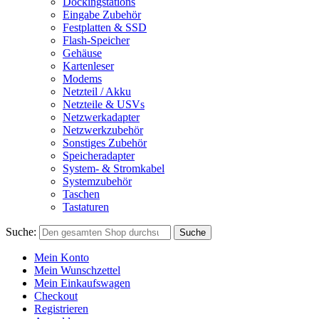
Dockingstations
Eingabe Zubehör
Festplatten & SSD
Flash-Speicher
Gehäuse
Kartenleser
Modems
Netzteil / Akku
Netzteile & USVs
Netzwerkadapter
Netzwerkzubehör
Sonstiges Zubehör
Speicheradapter
System- & Stromkabel
Systemzubehör
Taschen
Tastaturen
Suche:
Suche
Mein Konto
Mein Wunschzettel
Mein Einkaufswagen
Checkout
Registrieren