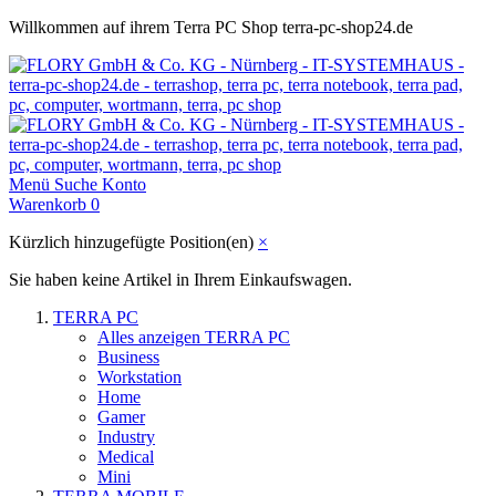
Willkommen auf ihrem Terra PC Shop terra-pc-shop24.de
Menü
Suche
Konto
Warenkorb
0
Kürzlich hinzugefügte Position(en)
×
Sie haben keine Artikel in Ihrem Einkaufswagen.
TERRA PC
Alles anzeigen TERRA PC
Business
Workstation
Home
Gamer
Industry
Medical
Mini