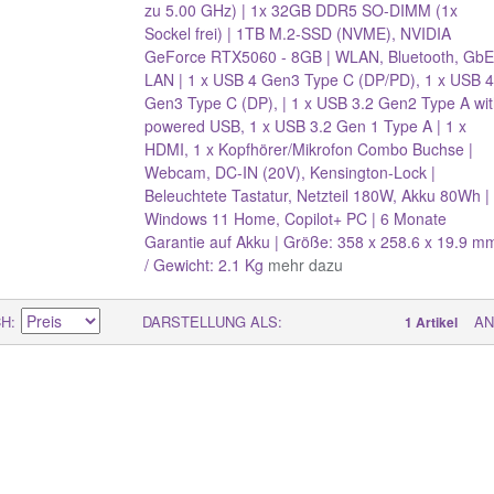
zu 5.00 GHz) | 1x 32GB DDR5 SO-DIMM (1x
Sockel frei) | 1TB M.2-SSD (NVME), NVIDIA
GeForce RTX5060 - 8GB | WLAN, Bluetooth, GbE
LAN | 1 x USB 4 Gen3 Type C (DP/PD), 1 x USB 4
Gen3 Type C (DP), | 1 x USB 3.2 Gen2 Type A wit
powered USB, 1 x USB 3.2 Gen 1 Type A | 1 x
HDMI, 1 x Kopfhörer/Mikrofon Combo Buchse |
Webcam, DC-IN (20V), Kensington-Lock |
Beleuchtete Tastatur, Netzteil 180W, Akku 80Wh |
Windows 11 Home, Copilot+ PC | 6 Monate
Garantie auf Akku | Größe: 358 x 258.6 x 19.9 m
/ Gewicht: 2.1 Kg
mehr dazu
CH
DARSTELLUNG ALS
AN
1 Artikel