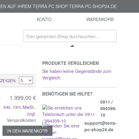
EN AUF IHREM TERRA PC SHOP TERRA-PC-SHOP24.DE
KONTO
WARENKORB
PRODUKTE VERGLEICHEN
Sie haben keine Gegenstände zum
Vergleich.
ZEIGEN
BENÖTIGEN SIE HILFE?
+
1.999,00 €
0911 /
Inkl. 19% MwSt.
,
994398-
zzgl.
10
Versandkosten
support@terra-
pc-shop24.de
IN DEN WARENKORB