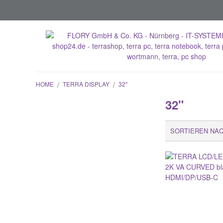
HOME
/
TERRA DISPLAY
/
32"
32"
SORTIEREN NA