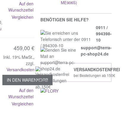
ME906S)
Auf den
Wunschzettel
Vergleichen
BENÖTIGEN SIE HILFE?
D,
0911 /
u
994398-
10
459,00 €
support@terra-
pc-shop24.de
Inkl. 19% MwSt.
,
zzgl.
Versandkosten
VERSANDKOSTENFREI
bei Bestellungen ab 150€
IN DEN WARENKORB
Auf den
Wunschzettel
Vergleichen