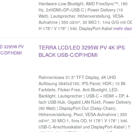
Hardware-Low-Bluelight, AMD FreeSync™, 180
Hz, 2xHDMI+DP+USB-C | Power Delivery (10
Watt), Lautsprecher, Höhenverstellung, VESA-
Aufnahme | 350 cd/m², 30 MIO:1, 1ms G/G mit O
H 178°/ V 178° | Inkl. DisplayPort-Kabel
mehr daz
TERRA LCD/LED 3295W PV 4K IPS
BLACK USB-C/DP/HDMI
Rahmenloses 31.5" TFT-Display, 4K UHD
Auflösung 3840x2160, IPS-Panel, HDR | 10 Bit
Farbtiefe, Flicker-Free, Anti-Bluelight, LED-
Backlight, Lautsprecher | USB-C + HDMI + DP, 4-
fach USB-Hub, Gigabit LAN RJ45, Power Delivery
(90 Watt) | DisplayPort-Out (Daisy-Chain),
Höhenverstellung, Pivot, VESA-Aufnahme | 350
cd/m², 30 MIO:1, 5ms OD, H 178°/ V 178° | Inkl.
USB-C-Anschlusskabel und DisplayPort-Kabel | !!