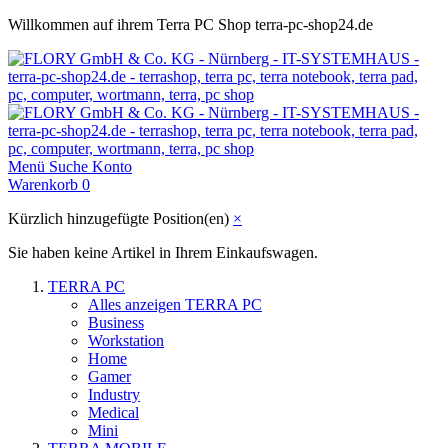
Willkommen auf ihrem Terra PC Shop terra-pc-shop24.de
Menü
Suche
Konto
Warenkorb
0
Kürzlich hinzugefügte Position(en)
×
Sie haben keine Artikel in Ihrem Einkaufswagen.
TERRA PC
Alles anzeigen TERRA PC
Business
Workstation
Home
Gamer
Industry
Medical
Mini