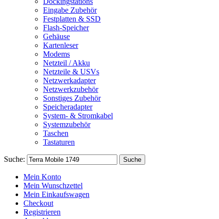
Dockingstations
Eingabe Zubehör
Festplatten & SSD
Flash-Speicher
Gehäuse
Kartenleser
Modems
Netzteil / Akku
Netzteile & USVs
Netzwerkadapter
Netzwerkzubehör
Sonstiges Zubehör
Speicheradapter
System- & Stromkabel
Systemzubehör
Taschen
Tastaturen
Suche:
Suche
Mein Konto
Mein Wunschzettel
Mein Einkaufswagen
Checkout
Registrieren