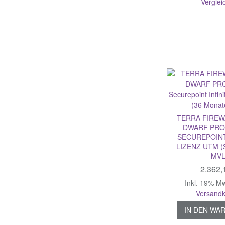
Verglei
TERRA FIREW
DWARF PRO 
SECUREPOINT
LIZENZ UTM 
MVL
2.362,
Inkl. 19% M
Versandk
IN DEN WA