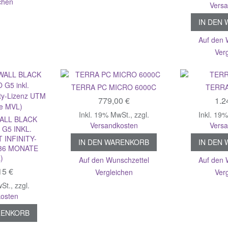
chen
Vers
IN DEN
Auf den 
Ver
TERRA PC MICRO 6000C
TERRA
779,00 €
1.2
Inkl. 19% MwSt.
,
zzgl.
Inkl. 19
ALL BLACK
Versandkosten
Vers
G5 INKL.
 INFINITY-
IN DEN WARENKORB
IN DEN
(36 MONATE
)
Auf den Wunschzettel
Auf den 
15 €
Vergleichen
Ver
wSt.
,
zzgl.
osten
RENKORB