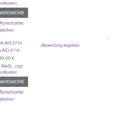
andkosten
 WARENKORB
Wunschzettel
gleichen
-
>Bewertung abgeben
 AIO 2710
49,00 €
% MwSt.
,
zzgl.
andkosten
 WARENKORB
Wunschzettel
gleichen