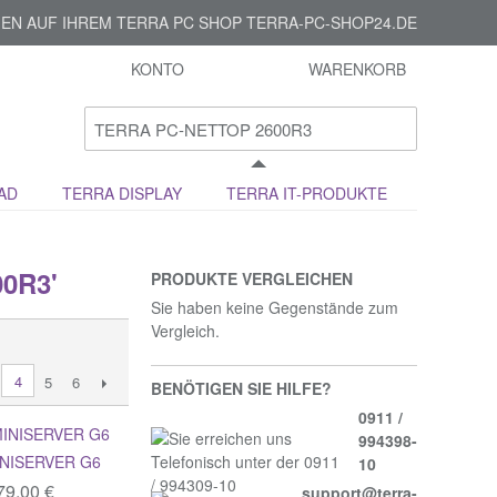
EN AUF IHREM TERRA PC SHOP TERRA-PC-SHOP24.DE
KONTO
WARENKORB
AD
TERRA DISPLAY
TERRA IT-PRODUKTE
0R3'
PRODUKTE VERGLEICHEN
Sie haben keine Gegenstände zum
Vergleich.
4
5
6
BENÖTIGEN SIE HILFE?
0911 /
994398-
NISERVER G6
10
79,00 €
support@terra-