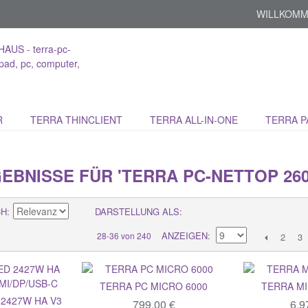
WILLKOMM
R
TERRA THINCLIENT
TERRA ALL-IN-ONE
TERRA P
BNISSE FÜR 'TERRA PC-NETTOP 260
CH
DARSTELLUNG ALS
ANZEIGEN
28-36 von 240
2
3
TERRA PC MICRO 6000
TERRA MI
 2427W HA V3
799,00 €
6.9