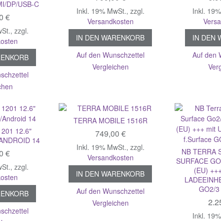
MI/DP/USB-C
Inkl. 19% MwSt.
,
zzgl.
Inkl. 19
0 €
Versandkosten
Vers
wSt.
,
zzgl.
IN DEN WARENKORB
IN DEN
osten
Auf den Wunschzettel
Auf den 
RENKORB
Vergleichen
Ver
schzettel
chen
TERRA MOBILE 1516R
201 12.6"
749,00 €
/ANDROID 14
Inkl. 19% MwSt.
,
zzgl.
NB TERRA S
0 €
Versandkosten
SURFACE GO2
wSt.
,
zzgl.
(EU) ++
IN DEN WARENKORB
osten
LADEEINHE
GO2/3 
Auf den Wunschzettel
RENKORB
2.2
Vergleichen
schzettel
Inkl. 19