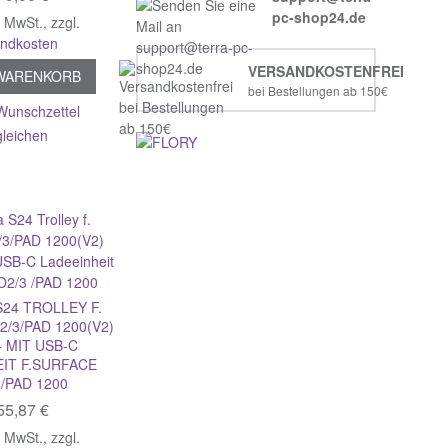
pc-shop24.de
% MwSt.
,
zzgl.
andkosten
VERSANDKOSTENFREI
 WARENKORB
bei Bestellungen ab 150€
Wunschzettel
gleichen
24 TROLLEY F.
/3/PAD 1200(V2)
+ MIT USB-C
IT F.SURFACE
/PAD 1200
55,87 €
% MwSt.
,
zzgl.