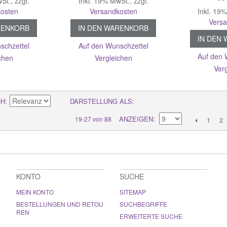
wSt.
,
zzgl.
Inkl. 19% MwSt.
,
zzgl.
osten
Versandkosten
Inkl. 19
Vers
RENKORB
IN DEN WARENKORB
IN DEN
schzettel
Auf den Wunschzettel
Auf den 
chen
Vergleichen
Ver
CH
DARSTELLUNG ALS
ANZEIGEN
19-27 von 88
1
2
KONTO
SUCHE
MEIN KONTO
SITEMAP
BESTELLUNGEN UND RETOU
SUCHBEGRIFFE
REN
ERWEITERTE SUCHE