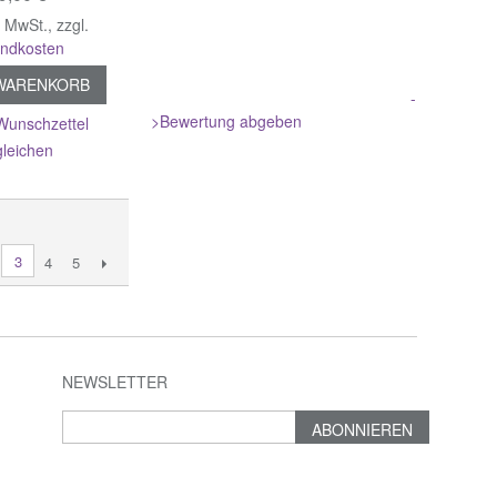
% MwSt.
,
zzgl.
andkosten
 WARENKORB
-
>Bewertung abgeben
Wunschzettel
gleichen
3
4
5
NEWSLETTER
ABONNIEREN