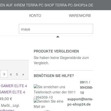
EN AUF IHREM TERRA PC SHOP TERRA-PC-SHOP24.DE
KONTO
WARENKORB
PRODUKTE VERGLEICHEN
Sie haben keine Gegenstände zum
Vergleich.
3
4
5
BENÖTIGEN SIE HILFE?
0911 /
994398-
GAMER ELITE 4
10
49,00 €
support@terra-
pc-shop24.de
% MwSt.
,
zzgl.
andkosten