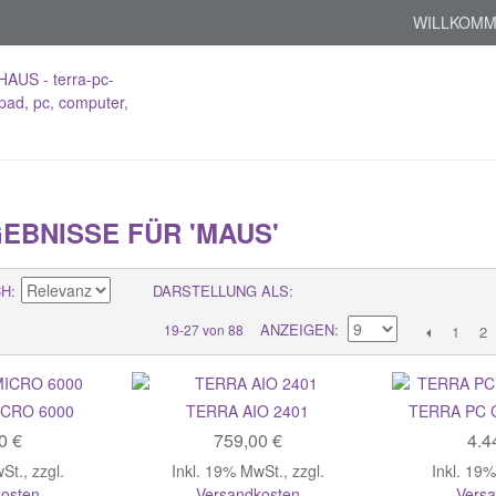
WILLKOMM
EBNISSE FÜR 'MAUS'
CH
DARSTELLUNG ALS
ANZEIGEN
19-27 von 88
1
2
ICRO 6000
TERRA AIO 2401
TERRA PC 
0 €
759,00 €
4.4
wSt.
,
zzgl.
Inkl. 19% MwSt.
,
zzgl.
Inkl. 19
osten
Versandkosten
Vers