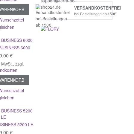
VERSANDKOSTENFREI
 WARENKORB
bei Bestellungen ab 150€
Wunschzettel
gleichen
BUSINESS 6000
9,00 €
% MwSt.
,
zzgl.
andkosten
 WARENKORB
Wunschzettel
gleichen
SINESS 5200 LE
9,00 €