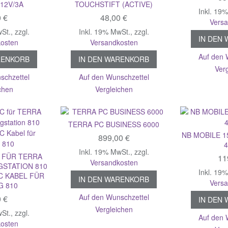
 12V/3A
TOUCHSTIFT (ACTIVE)
Inkl. 19
0 €
48,00 €
Vers
wSt.
,
zzgl.
Inkl. 19% MwSt.
,
zzgl.
IN DEN
osten
Versandkosten
Auf den 
RENKORB
IN DEN WARENKORB
Ver
schzettel
Auf den Wunschzettel
chen
Vergleichen
TERRA PC BUSINESS 6000
NB MOBILE 1
899,00 €
Inkl. 19% MwSt.
,
zzgl.
C FÜR TERRA
11
Versandkosten
GSTATION 810
Inkl. 19
C KABEL FÜR
IN DEN WARENKORB
Vers
G 810
Auf den Wunschzettel
0 €
IN DEN
Vergleichen
wSt.
,
zzgl.
Auf den 
osten