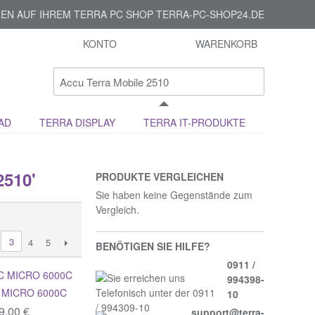
EN AUF IHREM TERRA PC SHOP TERRA-PC-SHOP24.DE
KONTO
WARENKORB
AD
TERRA DISPLAY
TERRA IT-PRODUKTE
510'
PRODUKTE VERGLEICHEN
Sie haben keine Gegenstände zum
Vergleich.
3
4
5
BENÖTIGEN SIE HILFE?
0911 /
994398-
 MICRO 6000C
10
9,00 €
support@terra-