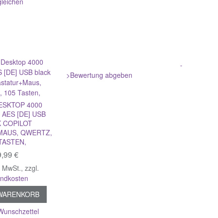
gleichen
-
>Bewertung abgeben
ESKTOP 4000
AES [DE] USB
 COPILOT
MAUS, QWERTZ,
TASTEN,
,99 €
% MwSt.
,
zzgl.
andkosten
 WARENKORB
Wunschzettel