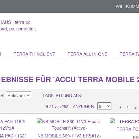
WILLKOMM
R
TERRA THINCLIENT
TERRA ALL-IN-ONE
TERRA P
BNISSE FÜR 'ACCU TERRA MOBILE 2
CH
DARSTELLUNG ALS
ANZEIGEN
19-27 von 252
1
2
TERRA PC
A PAD 1162/
NB MOBILE 360-11V3 ERSATZ-
65