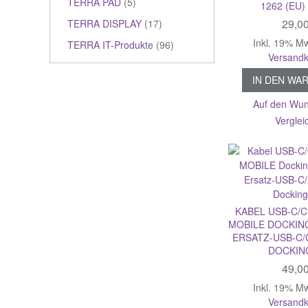
TERRA PAD
(5)
1262 (EU)
29,0
TERRA DISPLAY
(17)
Inkl. 19% M
TERRA IT-Produkte
(96)
Versandk
IN DEN WA
Auf den Wun
Verglei
KABEL USB-C/
MOBILE DOCKIN
ERSATZ-USB-C/
DOCKIN
49,0
Inkl. 19% M
Versandk