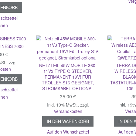
Ver
RENKORB
schzettel
chen
INESS 7000
00 €
wSt.
,
zzgl.
NETZTEIL 45W MOBILE 360-
TERRA D
osten
11V3 TYPE-C STECKER,
WIRELESS 
PERMANENT 19V! FÜR
BLACK
RENKORB
TROLLEY S16 GEEIGNET,
TASTATUR+
STROMKABEL OPTIONAL
105 
schzettel
35,00 €
39
chen
Inkl. 19% MwSt.
,
zzgl.
Inkl. 19
Versandkosten
Vers
IN DEN WARENKORB
IN DEN
Auf den Wunschzettel
Auf den 