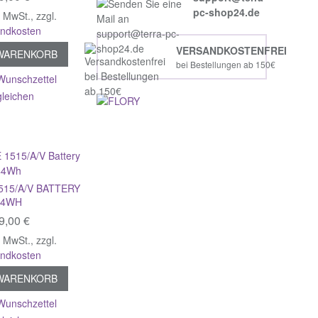
pc-shop24.de
% MwSt.
,
zzgl.
andkosten
VERSANDKOSTENFREI
 WARENKORB
bei Bestellungen ab 150€
Wunschzettel
gleichen
515/A/V BATTERY
44WH
9,00 €
% MwSt.
,
zzgl.
andkosten
 WARENKORB
Wunschzettel