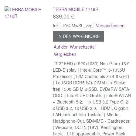
TERRA MOBILE 1716R
839,00 €
Inkl. 19% MwSt.
,
zzgl.
Versandkosten
IN DEN WARENKORB
Auf den Wunschzettel
Vergleichen
17.3" FHD (1920x1080) Non-Glare 16:9
LED-Display | Intel® Core™ i5-1335U
Prozessor (12M Cache, bis zu 4.6 GHz)
| 1x 16GB DDR5 SO-DIMM (1x Sockel
frei) | 500 GB M.2-SSD, DVD±RW SATA-
ODD, | Intel® UHD Grafik, | Intel® WLAN
+ Bluetooth 5.2, | 1x USB 3.2 Type C, 2
x USB 3.2, 1x USB 2.0, | HDMI, Gigabit-
LAN, beleuchtete Tastatur | Mic-In,
Headphone-Out, SD/MMC - Cardreader,
| Webcam, DC-IN (19V), Kensington-
Lock, | LTE upgradeable, Power Pack