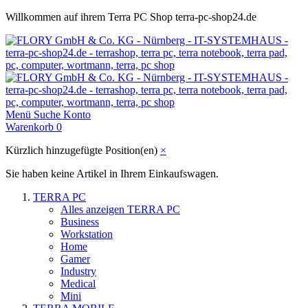
Willkommen auf ihrem Terra PC Shop terra-pc-shop24.de
Menü
Suche
Konto
Warenkorb
0
Kürzlich hinzugefügte Position(en)
×
Sie haben keine Artikel in Ihrem Einkaufswagen.
TERRA PC
Alles anzeigen TERRA PC
Business
Workstation
Home
Gamer
Industry
Medical
Mini