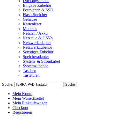
Dockingstations
Eingabe Zubehör
Festplatten & SSD
Flash-Speicher
Gehäuse
Kartenleser
Modems
Netzteil / Akku
Netzteile & USVs
Netzwerkadapter
Netzwerkzubehör
Sonstiges Zubehör
Speicheradapter
System- & Stromkabel
Systemzubehör
Taschen
Tastaturen
Suche:
Suche
Mein Konto
Mein Wunschzettel
Mein Einkaufswagen
Checkout
Registrieren