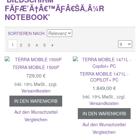
FÃƑÆ’Ã†Â€™ÃƑÂ€ŠÃ‚Â¼R
NOTEBOOK'
SORTIEREN NACH
1
2
3
4
5
TERRA MOBILE 1500P
TERRA MOBILE 1471L -
729,00 €
COPILOT+ PC
Inkl. 19% MwSt.
,
zzgl.
1.849,00 €
Versandkosten
Inkl. 19% MwSt.
,
zzgl.
IN DEN WARENKORB
Versandkosten
Auf den Wunschzettel
IN DEN WARENKORB
Vergleichen
Auf den Wunschzettel
Vergleichen