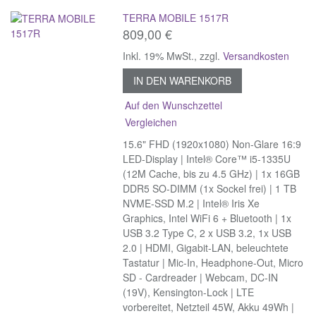
TERRA MOBILE 1517R
809,00 €
Inkl. 19% MwSt.
,
zzgl.
Versandkosten
IN DEN WARENKORB
Auf den Wunschzettel
Vergleichen
15.6" FHD (1920x1080) Non-Glare 16:9
LED-Display | Intel® Core™ i5-1335U
(12M Cache, bis zu 4.5 GHz) | 1x 16GB
DDR5 SO-DIMM (1x Sockel frei) | 1 TB
NVME-SSD M.2 | Intel® Iris Xe
Graphics, Intel WiFi 6 + Bluetooth | 1x
USB 3.2 Type C, 2 x USB 3.2, 1x USB
2.0 | HDMI, Gigabit-LAN, beleuchtete
Tastatur | Mic-In, Headphone-Out, Micro
SD - Cardreader | Webcam, DC-IN
(19V), Kensington-Lock | LTE
vorbereitet, Netzteil 45W, Akku 49Wh |