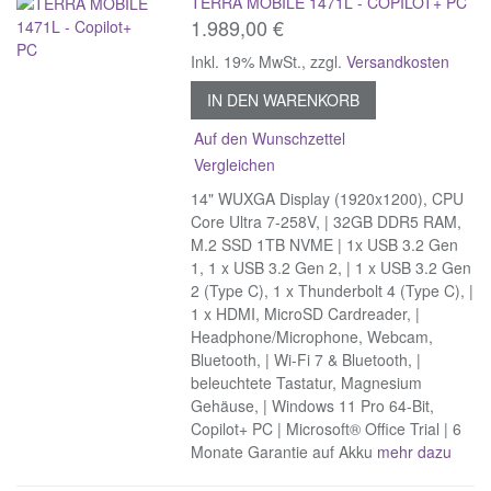
TERRA MOBILE 1471L - COPILOT+ PC
1.989,00 €
Inkl. 19% MwSt.
,
zzgl.
Versandkosten
IN DEN WARENKORB
Auf den Wunschzettel
Vergleichen
14" WUXGA Display (1920x1200), CPU
Core Ultra 7-258V, | 32GB DDR5 RAM,
M.2 SSD 1TB NVME | 1x USB 3.2 Gen
1, 1 x USB 3.2 Gen 2, | 1 x USB 3.2 Gen
2 (Type C), 1 x Thunderbolt 4 (Type C), |
1 x HDMI, MicroSD Cardreader, |
Headphone/Microphone, Webcam,
Bluetooth, | Wi-Fi 7 & Bluetooth, |
beleuchtete Tastatur, Magnesium
Gehäuse, | Windows 11 Pro 64-Bit,
Copilot+ PC | Microsoft® Office Trial | 6
Monate Garantie auf Akku
mehr dazu