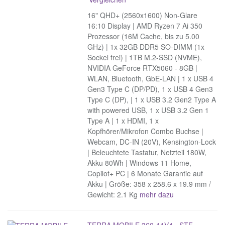
16" QHD+ (2560x1600) Non-Glare
16:10 Display | AMD Ryzen 7 Ai 350
Prozessor (16M Cache, bis zu 5.00
GHz) | 1x 32GB DDR5 SO-DIMM (1x
Sockel frei) | 1TB M.2-SSD (NVME),
NVIDIA GeForce RTX5060 - 8GB |
WLAN, Bluetooth, GbE-LAN | 1 x USB 4
Gen3 Type C (DP/PD), 1 x USB 4 Gen3
Type C (DP), | 1 x USB 3.2 Gen2 Type A
with powered USB, 1 x USB 3.2 Gen 1
Type A | 1 x HDMI, 1 x
Kopfhörer/Mikrofon Combo Buchse |
Webcam, DC-IN (20V), Kensington-Lock
| Beleuchtete Tastatur, Netzteil 180W,
Akku 80Wh | Windows 11 Home,
Copilot+ PC | 6 Monate Garantie auf
Akku | Größe: 358 x 258.6 x 19.9 mm /
Gewicht: 2.1 Kg
mehr dazu
TERRA MOBILE 360-11V4 - STF