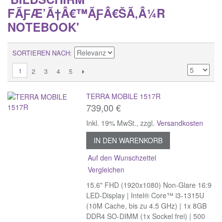
FÃƑÆ’Ã†Â€™ÃƑÂ€ŠÃ‚Â¼R
NOTEBOOK'
SORTIEREN NACH
1
2
3
4
5
TERRA MOBILE 1517R
739,00 €
Inkl. 19% MwSt.
,
zzgl.
Versandkosten
IN DEN WARENKORB
Auf den Wunschzettel
Vergleichen
15.6" FHD (1920x1080) Non-Glare 16:9
LED-Display | Intel® Core™ i3-1315U
(10M Cache, bis zu 4.5 GHz) | 1x 8GB
DDR4 SO-DIMM (1x Sockel frei) | 500