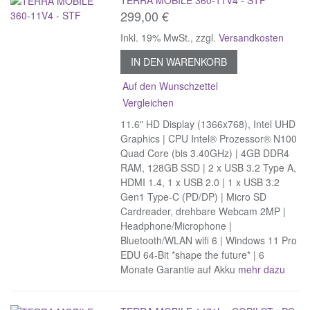
299,00 €
Inkl. 19% MwSt.
,
zzgl.
Versandkosten
IN DEN WARENKORB
Auf den Wunschzettel
Vergleichen
11.6" HD Display (1366x768), Intel UHD
Graphics | CPU Intel® Prozessor® N100
Quad Core (bis 3.40GHz) | 4GB DDR4
RAM, 128GB SSD | 2 x USB 3.2 Type A,
HDMI 1.4, 1 x USB 2.0 | 1 x USB 3.2
Gen1 Type-C (PD/DP) | Micro SD
Cardreader, drehbare Webcam 2MP |
Headphone/Microphone |
Bluetooth/WLAN wifi 6 | Windows 11 Pro
EDU 64-Bit *shape the future* | 6
Monate Garantie auf Akku
mehr dazu