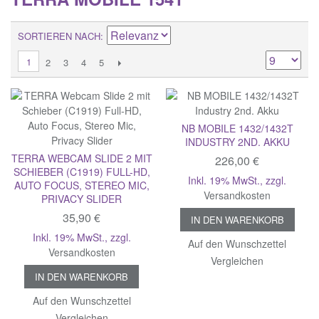
SORTIEREN NACH
1
2
3
4
5
NB MOBILE 1432/1432T
INDUSTRY 2ND. AKKU
TERRA WEBCAM SLIDE 2 MIT
226,00 €
SCHIEBER (C1919) FULL-HD,
Inkl. 19% MwSt.
,
zzgl.
AUTO FOCUS, STEREO MIC,
Versandkosten
PRIVACY SLIDER
35,90 €
IN DEN WARENKORB
Inkl. 19% MwSt.
,
zzgl.
Auf den Wunschzettel
Versandkosten
Vergleichen
IN DEN WARENKORB
Auf den Wunschzettel
Vergleichen