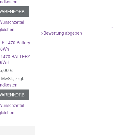
andkosten
 WARENKORB
Wunschzettel
-
gleichen
>Bewertung abgeben
 1470 BATTERY
36WH
5,00 €
% MwSt.
,
zzgl.
andkosten
 WARENKORB
Wunschzettel
gleichen