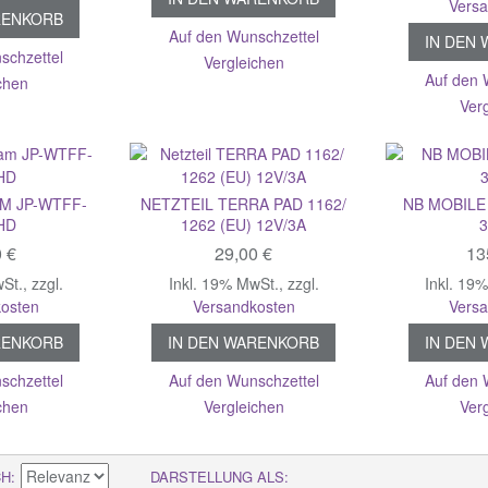
Vers
RENKORB
Auf den Wunschzettel
IN DEN
schzettel
Vergleichen
Auf den 
chen
Ver
M JP-WTFF-
NETZTEIL TERRA PAD 1162/
NB MOBILE
HD
1262 (EU) 12V/3A
0 €
29,00 €
13
wSt.
,
zzgl.
Inkl. 19% MwSt.
,
zzgl.
Inkl. 19
osten
Versandkosten
Vers
RENKORB
IN DEN WARENKORB
IN DEN
schzettel
Auf den Wunschzettel
Auf den 
chen
Vergleichen
Ver
CH
DARSTELLUNG ALS