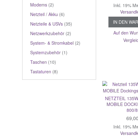
Modems
(2)
Inkl. 19% M
Versandk
Netzteil / Akku
(6)
IN DEN WA
Netzteile & USVs
(35)
Auf den Wun
Netzwerkzubehör
(2)
Verglei
System- & Stromkabel
(2)
Systemzubehör
(1)
Taschen
(10)
Tastaturen
(8)
NETZTEIL 135
MOBILE DOCK
800/
69,0
Inkl. 19% M
Versandk