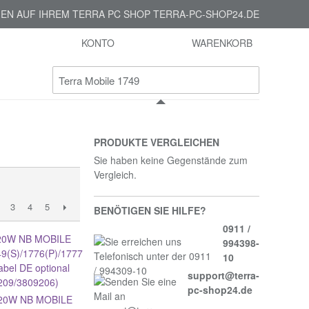
EN AUF IHREM TERRA PC SHOP TERRA-PC-SHOP24.DE
KONTO
WARENKORB
PRODUKTE VERGLEICHEN
Sie haben keine Gegenstände zum
Vergleich.
3
4
5
BENÖTIGEN SIE HILFE?
0911 /
994398-
10
support@terra-
pc-shop24.de
20W NB MOBILE