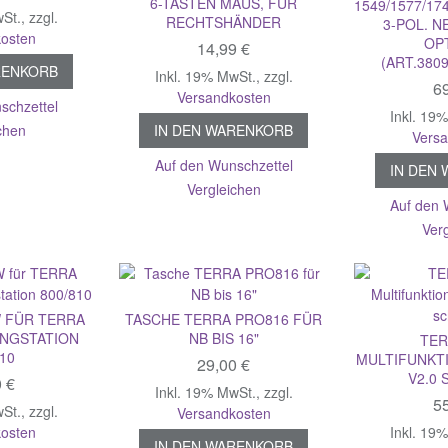
6-TASTEN MAUS, FÜR
1549/1577/174
wSt.
,
zzgl.
RECHTSHÄNDER
3-POL. N
osten
OP
14,99 €
(ART.3809
RENKORB
Inkl. 19% MwSt.
,
zzgl.
69
Versandkosten
schzettel
Inkl. 19
chen
IN DEN WARENKORB
Vers
Auf den Wunschzettel
IN DEN
Vergleichen
Auf den 
Ver
W FÜR TERRA
TASCHE TERRA PRO816 FÜR
INGSTATION
NB BIS 16"
TER
810
MULTIFUNKTI
29,00 €
2.0 
0 €
Inkl. 19% MwSt.
,
zzgl.
55
wSt.
,
zzgl.
Versandkosten
osten
Inkl. 19
IN DEN WARENKORB