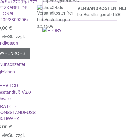
9(S)/1776(P)/1777
ETZKABEL DE
VERSANDKOSTENFREI
TIONAL
bei Bestellungen ab 150€
209/3809206)
,00 €
% MwSt.
,
zzgl.
andkosten
 WARENKORB
Wunschzettel
gleichen
RA LCD
ONSSTANDFUSS V
SCHWARZ
,00 €
% MwSt.
,
zzgl.