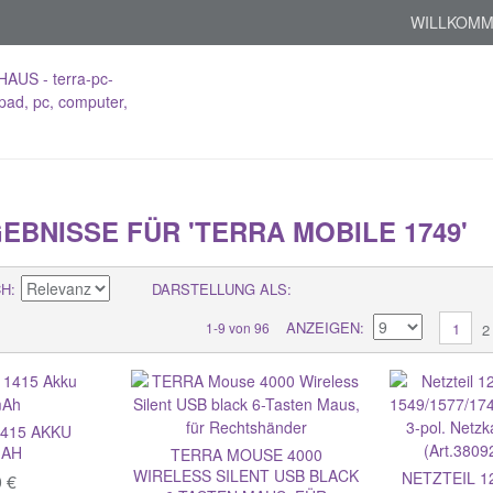
WILLKOMM
BNISSE FÜR 'TERRA MOBILE 1749'
CH
DARSTELLUNG ALS
ANZEIGEN
1-9 von 96
1
2
1415 AKKU
MAH
TERRA MOUSE 4000
WIRELESS SILENT USB BLACK
NETZTEIL 1
0 €