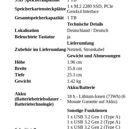
1 x M.2 2280 SSD, PCIe
Speicherkartensteckplätze
Gen4x4 Interface
Gesamtspeicherkapazität
1 TB
Technische Details
Lokalisation
Deutschland / Deutsch
Beleuchtete Tastatur
ja
Lieferumfang
Zubehör im Lieferumfang
Netzteil, Stromkabel
Gewicht und Abmessungen
Höhe
1.96 cm
Breite
35.8 cm
Tiefe
25.3 cm
Gewicht
1.42 kg
Akku/Batterie
Akku
18 h - Lithium-Ionen (73Wh) (6
(Batteriebetriebsdauer -
Monate Garantie auf Akku)
Batterietechnologie)
Sonstige Funktionen
1 x USB 3.2 Gen 1 (Type A)
1 x USB 3.2 Gen 2 (Type A)
1 x USB 3.2 Gen 2 (Type C)