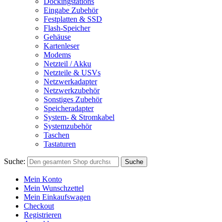
Dockingstations
Eingabe Zubehör
Festplatten & SSD
Flash-Speicher
Gehäuse
Kartenleser
Modems
Netzteil / Akku
Netzteile & USVs
Netzwerkadapter
Netzwerkzubehör
Sonstiges Zubehör
Speicheradapter
System- & Stromkabel
Systemzubehör
Taschen
Tastaturen
Suche:
Suche
Mein Konto
Mein Wunschzettel
Mein Einkaufswagen
Checkout
Registrieren