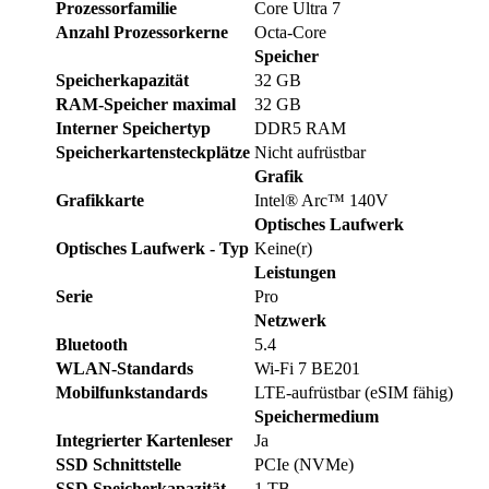
Prozessorfamilie
Core Ultra 7
Anzahl Prozessorkerne
Octa-Core
Speicher
Speicherkapazität
32 GB
RAM-Speicher maximal
32 GB
Interner Speichertyp
DDR5 RAM
Speicherkartensteckplätze
Nicht aufrüstbar
Grafik
Grafikkarte
Intel® Arc™ 140V
Optisches Laufwerk
Optisches Laufwerk - Typ
Keine(r)
Leistungen
Serie
Pro
Netzwerk
Bluetooth
5.4
WLAN-Standards
Wi-Fi 7 BE201
Mobilfunkstandards
LTE-aufrüstbar (eSIM fähig)
Speichermedium
Integrierter Kartenleser
Ja
SSD Schnittstelle
PCIe (NVMe)
SSD Speicherkapazität
1 TB