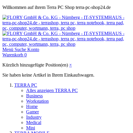
Willkommen auf ihrem Terra PC Shop terra-pc-shop24.de
Menü
Suche
Konto
Warenkorb
0
Kürzlich hinzugefügte Position(en)
×
Sie haben keine Artikel in Ihrem Einkaufswagen.
TERRA PC
Alles anzeigen TERRA PC
Business
Workstation
Home
Gamer
Industry
Medical
Mini