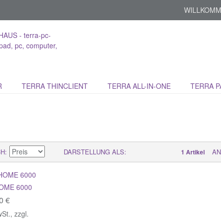
WILLKOMM
R
TERRA THINCLIENT
TERRA ALL-IN-ONE
TERRA P
CH
DARSTELLUNG ALS
AN
1 Artikel
OME 6000
0 €
wSt.
,
zzgl.