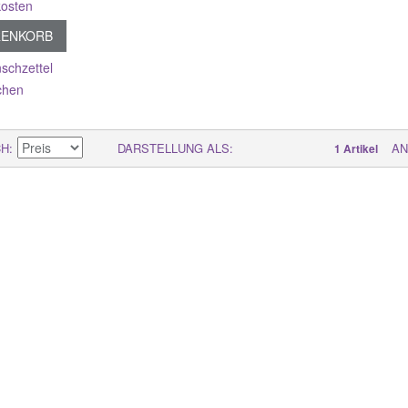
osten
RENKORB
schzettel
chen
CH
DARSTELLUNG ALS
AN
1 Artikel