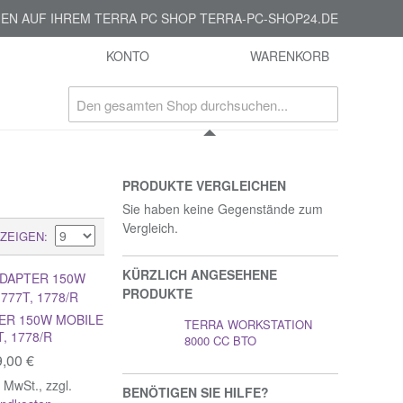
EN AUF IHREM TERRA PC SHOP TERRA-PC-SHOP24.DE
KONTO
WARENKORB
PRODUKTE VERGLEICHEN
Sie haben keine Gegenstände zum
Vergleich.
ZEIGEN
KÜRZLICH ANGESEHENE
PRODUKTE
ER 150W MOBILE
TERRA WORKSTATION
T, 1778/R
8000 CC BTO
,00 €
% MwSt.
,
zzgl.
BENÖTIGEN SIE HILFE?