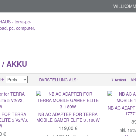
WILLKOMM
 / AKKU
CH
DARSTELLUNG ALS
AN
7 Artikel
NB AC ADAPT
1777
R FOR TERRA
NB AC ADAPTER FOR TERRA
LITE 5 V2/V3,
MOBILE GAMER ELITE 3 ,180W
89
W
119,00 €
Inkl. 19
0 €