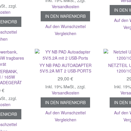
Inkl. 19% MwSt.
,
zzgl.
Vers
wSt.
,
zzgl.
Versandkosten
IN DEN
osten
IN DEN WARENKORB
Auf den 
RENKORB
Auf den Wunschzettel
Ver
schzettel
Vergleichen
chen
YY NB PAD AUTOADAPTER
NETZTEIL 
5V/5.2A MIT 2 USB-PORTS
1200/1
ERBANK,
 / 165W
29,00 €
29
LADEGERÄT
Inkl. 19% MwSt.
,
zzgl.
Inkl. 19
0 €
Versandkosten
Vers
wSt.
,
zzgl.
IN DEN WARENKORB
IN DEN
osten
Auf den Wunschzettel
Auf den 
RENKORB
Vergleichen
Ver
schzettel