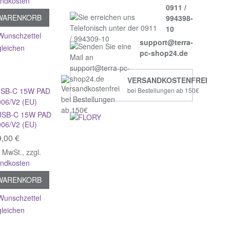
andkosten
0911 /
 WARENKORB
994398-
10
Wunschzettel
support@terra-
gleichen
pc-shop24.de
VERSANDKOSTENFREI
bei Bestellungen ab 150€
USB-C 15W PAD
006/V2 (EU)
,00 €
% MwSt.
,
zzgl.
andkosten
 WARENKORB
Wunschzettel
gleichen