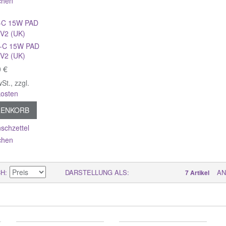
chen
-C 15W PAD
V2 (UK)
0 €
wSt.
,
zzgl.
osten
RENKORB
schzettel
chen
CH
DARSTELLUNG ALS
AN
7 Artikel