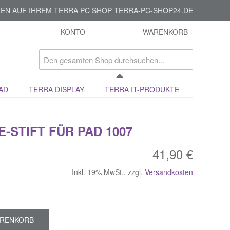
EN AUF IHREM TERRA PC SHOP TERRA-PC-SHOP24.DE
KONTO
WARENKORB
AD
TERRA DISPLAY
TERRA IT-PRODUKTE
-STIFT FÜR PAD 1007
41,90 €
Inkl. 19% MwSt.
,
zzgl.
Versandkosten
ARENKORB